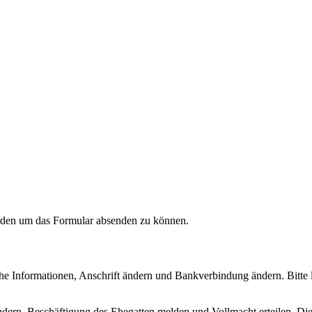
erden um das Formular absenden zu können.
che Informationen, Anschrift ändern und Bankverbindung ändern. Bitte 
 ändern, Beschäftigung des Ehegatten melden und Vollmacht erteilen. 