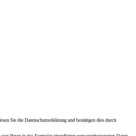
lesen Sie die
Datenschutzerklärung
und bestätigen dies durch
Die von Ihnen in das Formular eingefügten personenbezogenen Daten